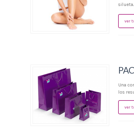
silueta
ver 
PA
Una com
los res
ver 