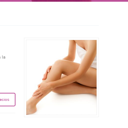
 la
ecios