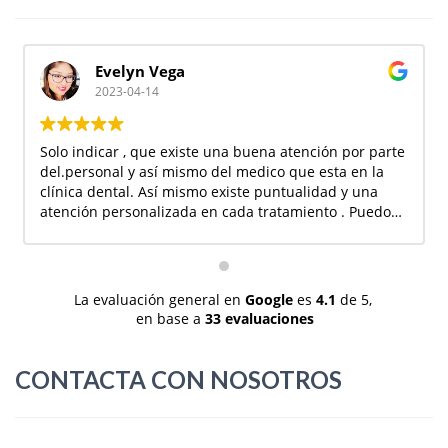
Evelyn Vega
2023-04-14
Solo indicar , que existe una buena atención por parte
del.personal y así mismo del medico que esta en la
clínica dental. Así mismo existe puntualidad y una
atención personalizada en cada tratamiento . Puedo
indicar q siempre están al momento q se necesita algo
sobre algún tratamiento o algún dolor q tuviese por
ello la atención es inmediata. Doy esta opinión por
que mi persona se está haciendo un implante y hasta
La evaluación general en
Google
es
4.1
de 5,
ahora todo está bien y marcha bien espero terminar
en base a
33 evaluaciones
con éxito este tratamiento para poder seguir teniendo
esta opinión buena que tengo para esta clínica dental
la.vaguada . Solo decir gracias por la paciencia y
CONTACTA CON NOSOTROS
atención personalizada , la Atención con respeto y
buenos modales . Así mismo debí indicar q acudí a
esta clínica por referencia se mi.madre.asi mismo
acudí por qué tuve una mala atención y hubo