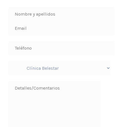
negligencia por la clinica dental vitaldent.. quienes a
aparte de tener mucha gente son negligentes, y no
existe buenos profesionales ahí así mismo el.personal
como.la.directora es una persona q no le interesa
la.salud bucal solo interesa generar dinero con
pacientes. Los mismo q.tienen hora pero jamás son
consecuentes con las personas y tenemos q esperas
más de 2 a 3 o 4 horas aveces. Pero bueno por todo
ello creo y según mi opinión yo recomendaría a la
clínica vaguada ya q es muy responsable , puntual y
personalizada la atención.
yo estoy agradecida con
ellos . Saludos sigan adelante y un abrazo !